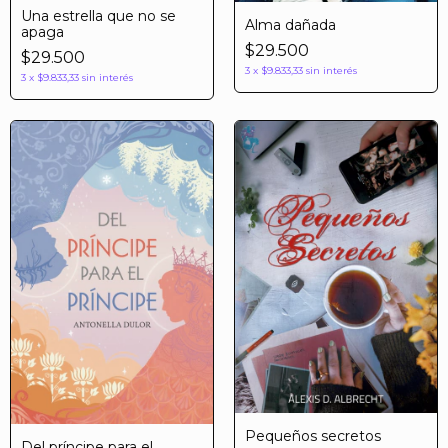
Una estrella que no se
Alma dañada
apaga
$29.500
$29.500
3
x
$9.833,33
sin interés
3
x
$9.833,33
sin interés
Pequeños secretos
Del príncipe para el