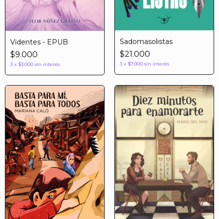
Sadomasolistas
Videntes - EPUB
$21.000
$9.000
3
x
$7.000
sin interés
3
x
$3.000
sin interés