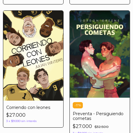
-
17
%
Corriendo con leones
Preventa - Persiguiendo
$27.000
cometas
3
x
$9.000
sin interés
$27.000
$32.500