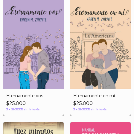
Eternamente vos
Eternamente en mí
$25.000
$25.000
3
x
$8.333,33
sin interés
3
x
$8.333,33
sin interés