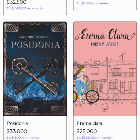
$32.500
3
x
$9.000
sin interés
3
x
$10.833,33
sin interés
Posidonia
Eterna clara
$33.000
$25.000
3
x
$11.000
sin interés
3
x
$8.333,33
sin interés