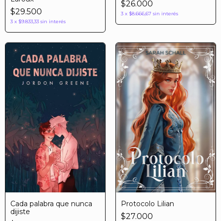
$26.000
$29.500
3
x
$8.666,67
sin interés
3
x
$9.833,33
sin interés
Cada palabra que nunca
Protocolo Lilian
dijiste
$27.000