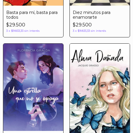
Basta para mí, basta para
Diez minutos para
todos
enamorarte
$29.500
$29.500
3
x
$9.833,33
sin interés
3
x
$9.833,33
sin interés