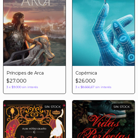
Príncipes de Arca
Copérnica
$27.000
$26.000
3
x
$9.000
sin interés
3
x
$8.666,67
sin interés
SIN STOCK
SIN STOCK