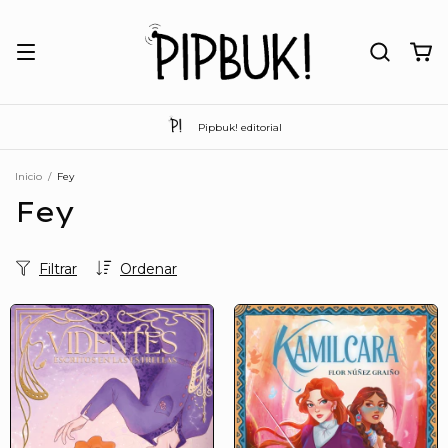
Pipbuk! editorial
Inicio
/
Fey
Fey
Filtrar
Ordenar