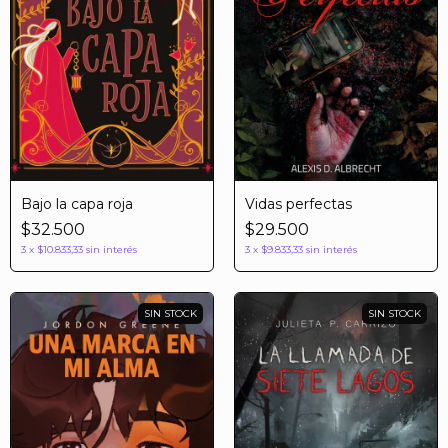
Bajo la capa roja
Vidas perfectas
$32.500
$29.500
3
x
$10.833,33
sin interés
3
x
$9.833,33
sin interés
SIN STOCK
SIN STOCK