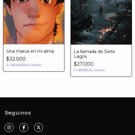
Una marca en mi alma
La llamada de Siete
Lagos
$32.500
$27.000
3
x
$10.833,33
sin interés
3
x
$9.000
sin interés
Seguinos