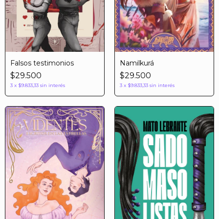
Falsos testimonios
Namilkurá
$29.500
$29.500
3
x
$9.833,33
sin interés
3
x
$9.833,33
sin interés