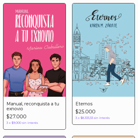
Manual, reconquista a tu
Eternos
exnovio
$25.000
$27.000
3
x
$8.333,33
sin interés
3
x
$9.000
sin interés