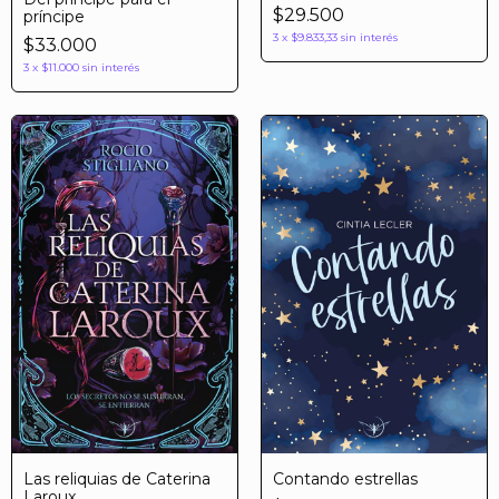
$29.500
príncipe
3
x
$9.833,33
sin interés
$33.000
3
x
$11.000
sin interés
Las reliquias de Caterina
Contando estrellas
Laroux