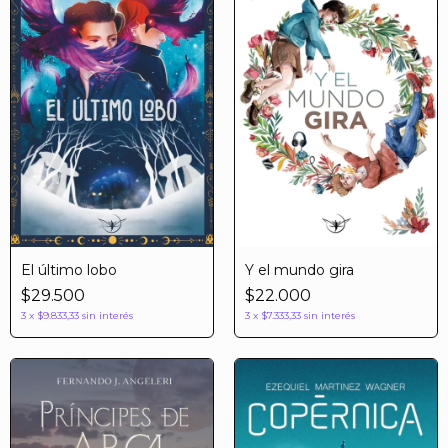
El último lobo
Y el mundo gira
$29.500
$22.000
3
x
$9.833,33
sin interés
3
x
$7.333,33
sin interés