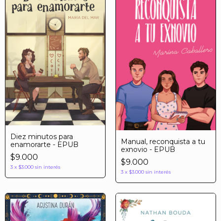
Diez minutos para
Manual, reconquista a tu
enamorarte - EPUB
exnovio - EPUB
$9.000
$9.000
3
x
$3.000
sin interés
3
x
$3.000
sin interés