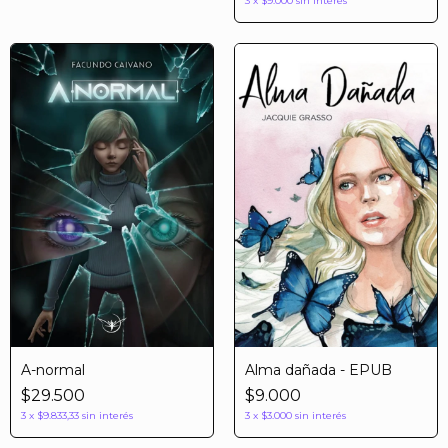
3
x
$9.000
sin interés
A-normal
Alma dañada - EPUB
$29.500
$9.000
3
x
$9.833,33
sin interés
3
x
$3.000
sin interés