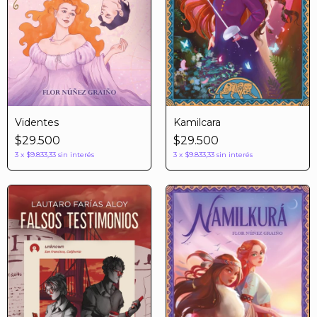
Kamilcara
Videntes
$29.500
$29.500
3
x
$9.833,33
sin interés
3
x
$9.833,33
sin interés