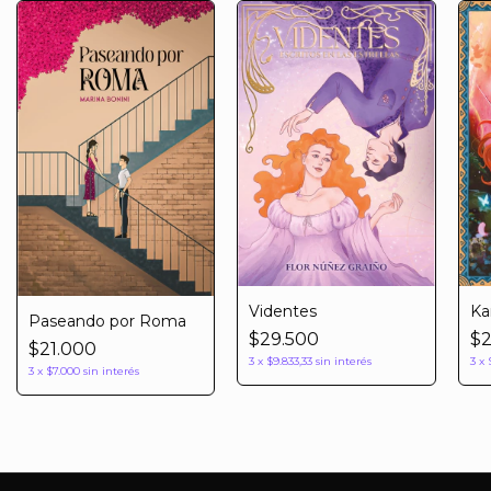
Ka
Videntes
Paseando por Roma
$2
$29.500
$21.000
3
x
3
x
$9.833,33
sin interés
3
x
$7.000
sin interés