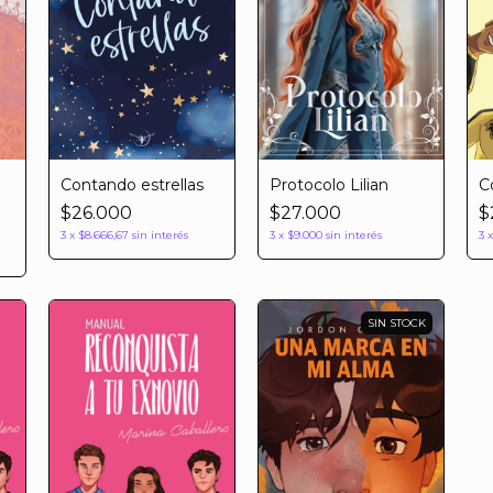
Contando estrellas
Protocolo Lilian
C
$26.000
$27.000
$
3
x
$8.666,67
sin interés
3
x
$9.000
sin interés
3
SIN STOCK