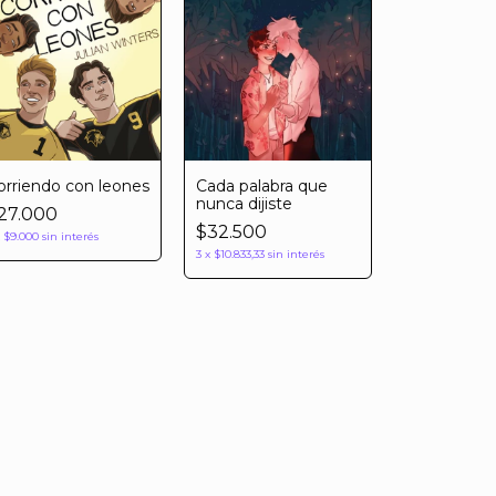
orriendo con leones
Cada palabra que
nunca dijiste
27.000
$32.500
x
$9.000
sin interés
3
x
$10.833,33
sin interés