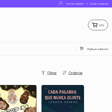
Iniciar sesión
|
Crear cuenta
(
0
)
Pipbuk! editorial
Filtrar
Ordenar