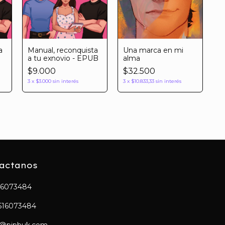
a
Una marca en mi
Manual, reconquista
alma
a tu exnovio - EPUB
$32.500
$9.000
3
x
$10.833,33
sin interés
3
x
$3.000
sin interés
actanos
16073484
516073484