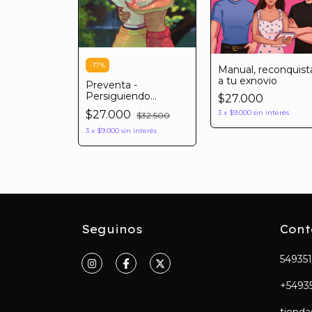
-
17
%
Manual, reconquist
a tu exnovio
Preventa -
Persiguiendo
$27.000
cometas
3
x
$9.000
sin interés
$27.000
$32.500
3
x
$9.000
sin interés
Seguinos
Cont
54935
+5493