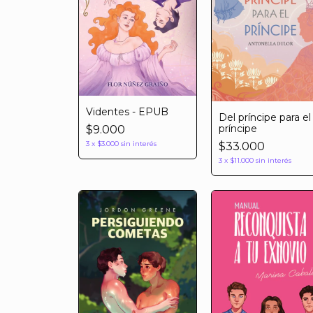
Videntes - EPUB
Del príncipe para el
príncipe
$9.000
3
x
$3.000
sin interés
$33.000
3
x
$11.000
sin interés