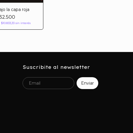
ajo la capa roja
32.500
x
$10.833,33
sin interés
Suscribite al newsletter