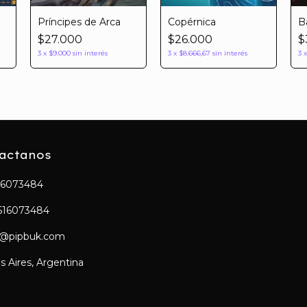
Príncipes de Arca
Copérnica
B
$27.000
$26.000
$
3
x
$9.000
sin interés
3
x
$8.666,67
sin interés
3
actanos
16073484
516073484
a@pipbuk.com
 Aires, Argentina