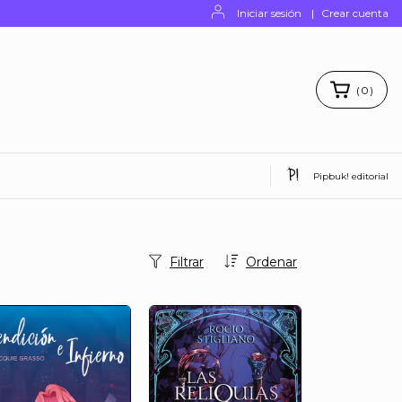
Iniciar sesión
|
Crear cuenta
(
0
)
Pipbuk! editorial
Filtrar
Ordenar