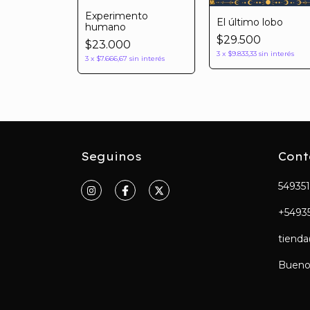
Experimento
El último lobo
humano
$29.500
$23.000
3
x
$9.833,33
sin interés
3
x
$7.666,67
sin interés
Seguinos
Cont
54935
+5493
tiend
Buenos