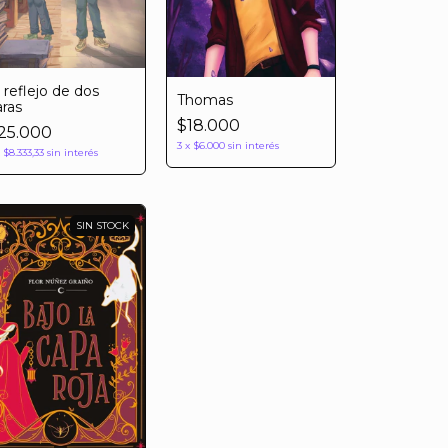
l reflejo de dos
Thomas
aras
$18.000
25.000
3
x
$6.000
sin interés
x
$8.333,33
sin interés
SIN STOCK