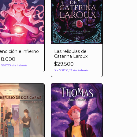
endición e infierno
Las reliquias de
Caterina Laroux
18.000
$29.500
x
$6.000
sin interés
3
x
$9.833,33
sin interés