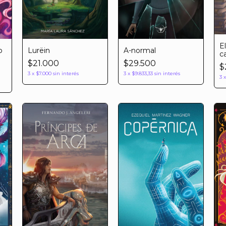
E
Lurëin
A-normal
o
c
$21.000
$29.500
$
3
x
$7.000
sin interés
3
x
$9.833,33
sin interés
3