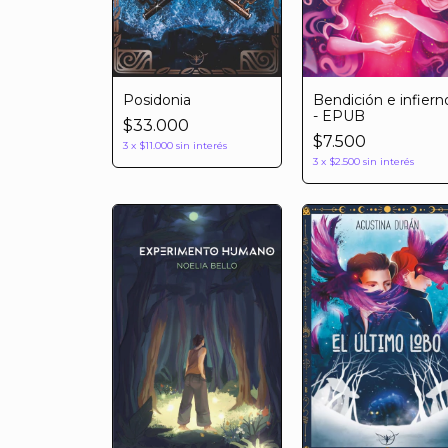
Posidonia
Bendición e infiern
- EPUB
$33.000
$7.500
3
x
$11.000
sin interés
3
x
$2.500
sin interés