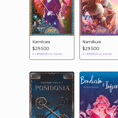
Namilkurá
Kamilcara
$29.500
$29.500
3
x
$9.833,33
sin interés
3
x
$9.833,33
sin interés