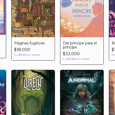
Páginas fugitivas
Del príncipe para el
B
príncipe
$18.000
$
$33.000
3
x
$6.000
sin interés
3
3
x
$11.000
sin interés