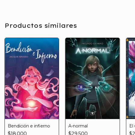
Productos similares
Bendición e infierno
A-normal
El
$18.000
$29.500
$2