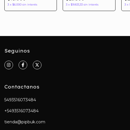
3
x
$6.000
sin interés
3
x
$9.833,33
sin interés
3
x
Seguinos
Contactanos
5493516073484
+5493516073484
tienda@pipbuk.com