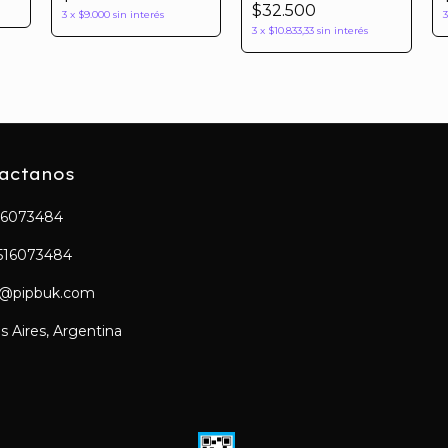
$32.500
3
x
$9.000
sin interés
3
x
$10.833,33
sin interés
actanos
16073484
516073484
a@pipbuk.com
 Aires, Argentina