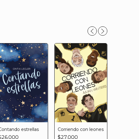
Contando estrellas
Corriendo con leones
$26.000
$27.000
Del prínci