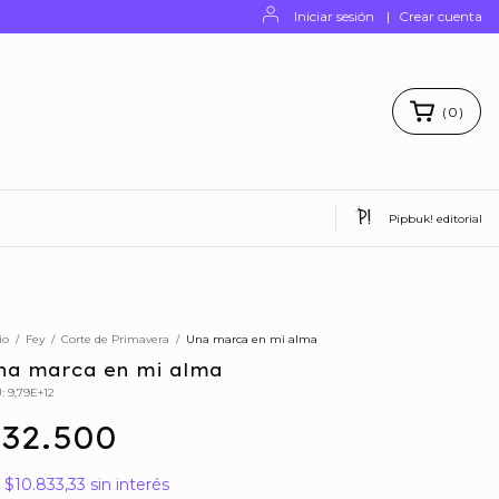
Iniciar sesión
|
Crear cuenta
(
0
)
Pipbuk! editorial
io
/
Fey
/
Corte de Primavera
/
Una marca en mi alma
na marca en mi alma
U:
9,79E+12
32.500
x
$10.833,33
sin interés