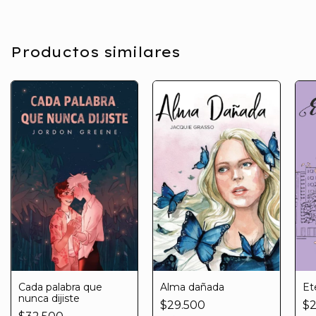
Productos similares
Cada palabra que
Alma dañada
Et
nunca dijiste
$29.500
$2