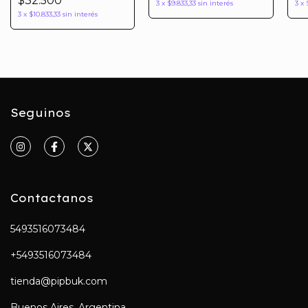
$32.500
3
x
$9.833,33
sin interés
3
x
3
x
$10.833,33
sin interés
Seguinos
Contactanos
5493516073484
+5493516073484
tienda@pipbuk.com
Buenos Aires, Argentina